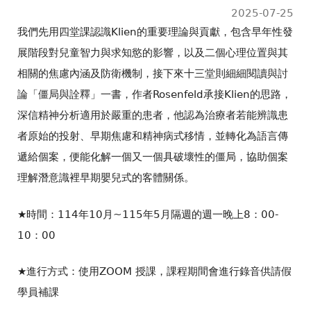
2025-07-25
裡
我們先用四堂課認識Klien的重要理論與貢獻，包含早年性發
展階段對兒童智力與求知慾的影響，以及二個心理位置與其
相關的焦慮內涵及防衛機制，接下來十三堂則細細閱讀與討
論「僵局與詮釋」一書，作者Rosenfeld承接Klien的思路，
深信精神分析適用於嚴重的患者，他認為治療者若能辨識患
者原始的投射、早期焦慮和精神病式移情，並轉化為語言傳
遞給個案，便能化解一個又一個具破壞性的僵局，協助個案
理解潛意識裡早期嬰兒式的客體關係。
★時間：114年10月~115年5月隔週的週一晚上8：00-
10：00
★進行方式：使用ZOOM 授課，課程期間會進行錄音供請假
學員補課